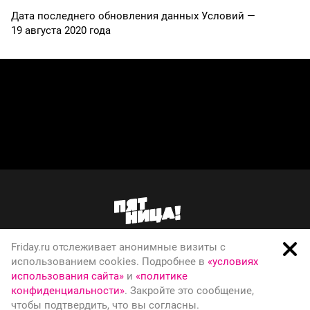
Дата последнего обновления данных Условий —
19 августа 2020 года
Friday.ru отслеживает анонимные визиты с
О телеканале
использованием cookies. Подробнее в
«условиях
использования сайта»
и
«политике
Вакансии
конфиденциальности»
. Закройте это сообщение,
Правовая информация
чтобы подтвердить, что вы согласны.